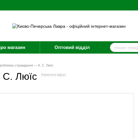
про магазин
Оптовий відділ
роблема страждання — К. С. Люїс
 С. Люїс
Написати відгук