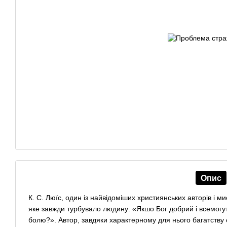
Опис
К. С. Люїс, один із найвідоміших християнських авторів і м
яке завжди турбувало людину: «Якшо Бог добрий і всемогут
болю?». Автор, завдяки характерному для нього багатству сп