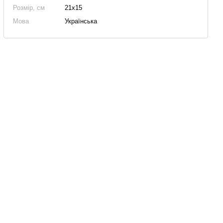
Розмір, см
21х15
Мова
Українська