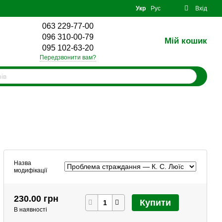
Укр
Рус
Вхід
063 229-77-00
096 310-00-79
Мій кошик
0
095 102-63-20
Передзвонити вам?
Назва
модифікації
230.00 грн
Купити
В наявності