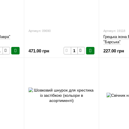
Артикул: 09690
Артикул: 19118
Лавра"
Грецька ікона
"Барська"
471.00 грн
227.00 грн