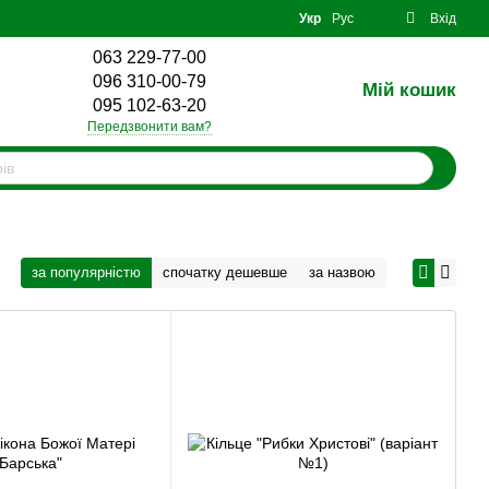
Укр
Рус
Вхід
063 229-77-00
096 310-00-79
Мій кошик
0
095 102-63-20
Передзвонити вам?
за популярністю
спочатку дешевше
за назвою