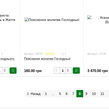
3
Артикул: 28727
1
Артикул: 17148
споднього,
Пояснення молитви Господньої
3 470.00 грн
160.00 грн
Назад
1
...
5
6
7
8
9
10
11