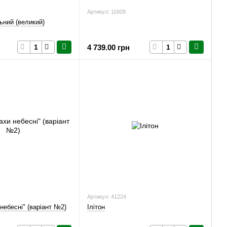
Артикул: 11609
ьний (великий)
4 739.00 грн
Артикул: 41224
небесні" (варіант №2)
Ілітон