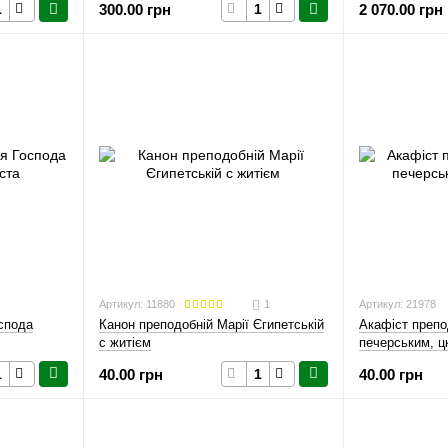
300.00 грн
2 070.00 грн
Артикул: 11880
1
Артикул: 21978
спода
Акафіст преп
Канон преподобній Марії Єгипетській
печерським, ц
с житієм
40.00 грн
40.00 грн