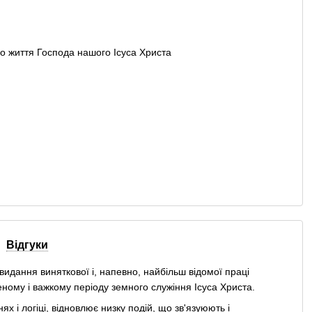
Відгуки
идання виняткової і, напевно, найбільш відомої праці
ному і важкому періоду земного служіння Ісуса Христа.
х і логіці, відновлює низку подій, що зв'язуюють і