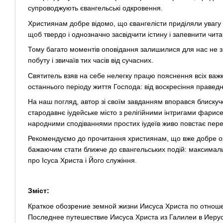
супроводжують євангельські одкровення.
Християнам добре відомо, що євангелісти приділяли увагу
щоб твердо і однозначно засвідчити істину і запевнити читач
Тому багато моментів оповідання залишилися для нас не зв'
побуту і звичаїв тих часів від сучасних.
Святитель взяв на себе нелегку працю пояснення всіх важ
останнього періоду життя Господа: від воскресіння правед
На наш погляд, автор зі своїм завданням впорався блискуче
стародавнє іудейське місто з релігійними інтригами фарисе
народними сподіваннями простих іудеїв живо повстає пер
Рекомендуємо до прочитання християнам, що вже добре о
бажаючим стати ближче до євангельських подій: максималь
про Ісуса Христа і Його служіння.
Зміст:
Краткое обозрение земной жизни Иисуса Христа по отноше
Последнее путешествие Иисуса Христа из Галилеи в Иерус