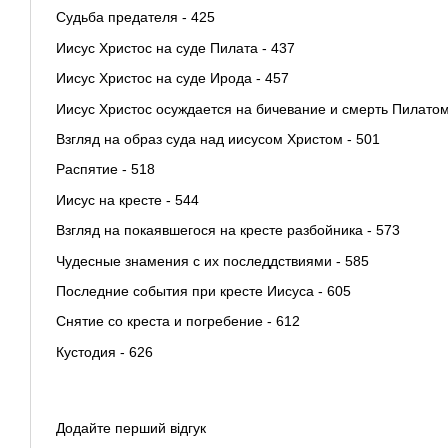
Судьба предателя - 425
Иисус Христос на суде Пилата - 437
Иисус Христос на суде Ирода - 457
Иисус Христос осуждается на бичевание и смерть Пилатом
Взгляд на образ суда над иисусом Христом - 501
Распятие - 518
Иисус на кресте - 544
Взгляд на покаявшегося на кресте разбойника - 573
Чудесные знамения с их последдствиями - 585
Последние события при кресте Иисуса - 605
Снятие со креста и погребение - 612
Кустодия - 626
Додайте перший відгук