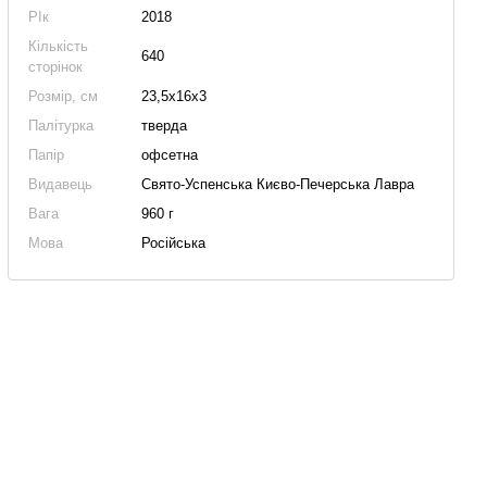
РІк
2018
Кількість
640
сторінок
Розмір, см
23,5х16х3
Палітурка
тверда
Папір
офсетна
Видавець
Свято-Успенська Києво-Печерська Лавра
Вага
960 г
Мова
Російська