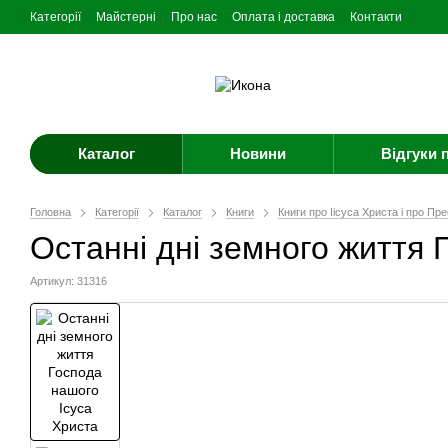
Категорії
Майстерні
Про нас
Оплата і доставка
Контакти
Каталог
Новини
Відгуки 
Головна
Категорії
Каталог
Книги
Книги про Іісуса Христа і про П
Останні дні земного життя 
Артикул: 31316