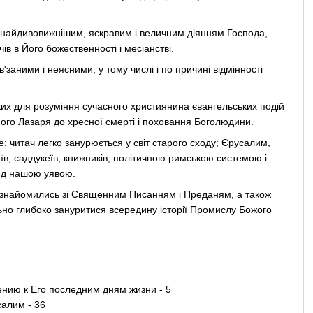
 найдивовижнішим, яскравим і величним діянням Господа,
ів в Його божественності і месіанстві.
заними і неясними, у тому числі і по причині відмінності
ких для розуміння сучасного християнина євангельських подій
ного Лазаря до хресної смерті і поховання Боголюдини.
: читач легко занурюється у світ старого сходу; Єрусалим,
їв, саддукеїв, книжників, політичною римською системою і
ед нашою уявою.
знайомились зі Священним Писанням і Преданям, а також
но глибоко зануритися всередину історії Промислу Божого
нию к Его последним дням жизни - 5
алим - 36