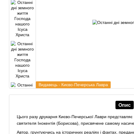
Видавець - Києво-Печерська Лавра
Опис
Цього разу друкарня Києво-Печерської Лаври представляє в
святителя Інокентія (Борисова), присвячене самому насиче
Автор, грунтуючись на історичних реаліях і фактах, предання