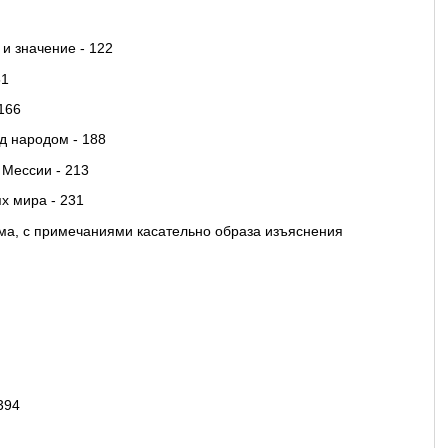
и значение - 122
51
166
д народом - 188
 Мессии - 213
х мира - 231
има, с примечаниями касательно образа изъяснения
394