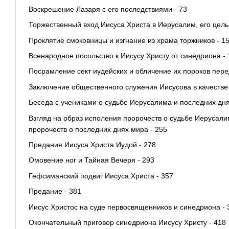
Воскрешение Лазаря с его последствиями - 73
Торжественный вход Иисуса Христа в Иерусалим, его цель 
Проклятие смоковницы и изгнание из храма торжников - 1
Всенародное посольство к Иисусу Христу от синедриона - 
Посрамление сект иудейских и обличение их пороков пере
Заключение общественного служения Иисусова в качестве
Беседа с учениками о судьбе Иерусалима и последних дня
Взгляд на образ исполения пророчеств о судьбе Иерусал
пророчеств о последних днях мира - 255
Предание Иисуса Христа Иудой - 278
Омовение ног и Тайная Вечеря - 293
Гефсиманский подвиг Иисуса Христа - 357
Предание - 381
Иисус Христос на суде первосвященников и синедриона - 
Окончательный приговор синедриона Иисусу Христу - 418