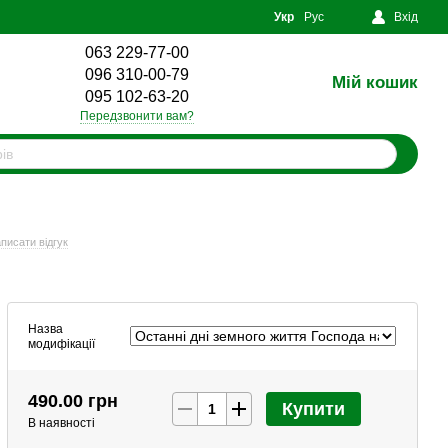
Укр
Рус
Вхід
063 229-77-00
096 310-00-79
Мій кошик
0
095 102-63-20
Передзвонити вам?
писати відгук
Назва
модифікації
490.00 грн
Купити
В наявності