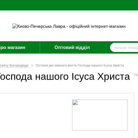
про магазин
Оптовий відділ
ресвяту Богородицю
Останні дні земного життя Господа нашого Ісуса Христа
Господа нашого Ісуса Христа
На