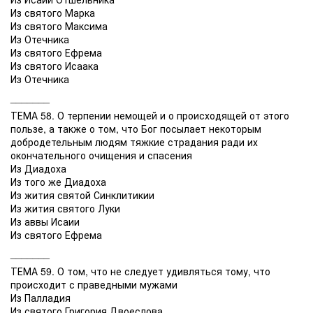
Из святого Марка
Из святого Максима
Из Отечника
Из святого Ефрема
Из святого Исаака
Из Отечника
_______
ТЕМА 58. О терпении немощей и о происходящей от этого
пользе, а также о том, что Бог посылает некоторым
добродетельным людям тяжкие страдания ради их
окончательного очищения и спасения
Из Диадоха
Из того же Диадоха
Из жития святой Синклитикии
Из жития святого Луки
Из аввы Исаии
Из святого Ефрема
_______
ТЕМА 59. О том, что не следует удивляться тому, что
происходит с праведными мужами
Из Палладия
Из святого Григория Двоеслова