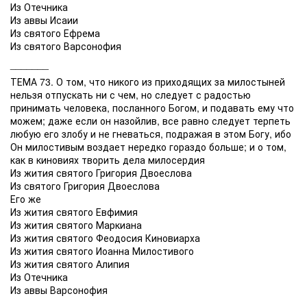
Из Отечника
Из аввы Исаии
Из святого Ефрема
Из святого Варсонофия
_______
ТЕМА 73. О том, что никого из приходящих за милостыней
нельзя отпускать ни с чем, но следует с радостью
принимать человека, посланного Богом, и подавать ему что
можем; даже если он назойлив, все равно следует терпеть
любую его злобу и не гневаться, подражая в этом Богу, ибо
Он милостивым воздает нередко гораздо больше; и о том,
как в киновиях творить дела милосердия
Из жития святого Григория Двоеслова
Из святого Григория Двоеслова
Его же
Из жития святого Евфимия
Из жития святого Маркиана
Из жития святого Феодосия Киновиарха
Из жития святого Иоанна Милостивого
Из жития святого Алипия
Из Отечника
Из аввы Варсонофия