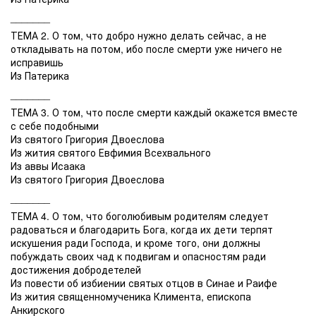
_______
ТЕМА 2. О том, что добро нужно делать сейчас, а не
откладывать на потом, ибо после смерти уже ничего не
исправишь
Из Патерика
_______
ТЕМА 3. О том, что после смерти каждый окажется вместе
с себе подобными
Из святого Григория Двоеслова
Из жития святого Евфимия Всехвального
Из аввы Исаака
Из святого Григория Двоеслова
_______
ТЕМА 4. О том, что боголюбивым родителям следует
радоваться и благодарить Бога, когда их дети терпят
искушения ради Господа, и кроме того, они должны
побуждать своих чад к подвигам и опасностям ради
достижения добродетелей
Из повести об избиении святых отцов в Синае и Раифе
Из жития священномученика Климента, епископа
Анкирского