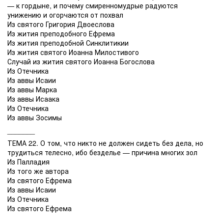
— к гордыне, и почему смиренномудрые радуются
унижению и огорчаются от похвал
Из святого Григория Двоеслова
Из жития преподобного Ефрема
Из жития преподобной Синклитикии
Из жития святого Иоанна Милостивого
Случай из жития святого Иоанна Богослова
Из Отечника
Из аввы Исаии
Из аввы Марка
Из аввы Исаака
Из Отечника
Из аввы Зосимы
_______
ТЕМА 22. О том, что никто не должен сидеть без дела, но
трудиться телесно, ибо безделье — причина многих зол
Из Палладия
Из того же автора
Из святого Ефрема
Из аввы Исаии
Из Отечника
Из святого Ефрема