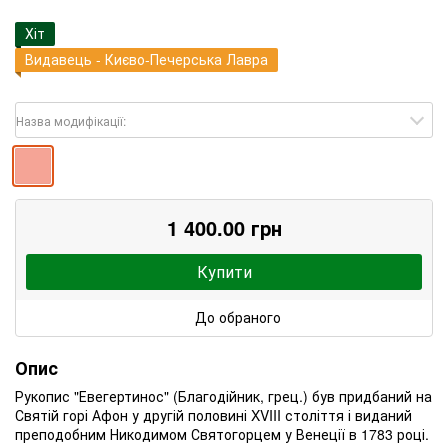
Хіт
Видавець - Києво-Печерська Лавра
Назва модифікації:
1 400.00 грн
Купити
До обраного
Опис
Рукопис "Евегертинос" (Благодійник, грец.) був придбаний на
Святій горі Афон у другій половині XVIII століття і виданий
преподобним Никодимом Святогорцем у Венеції в 1783 році.