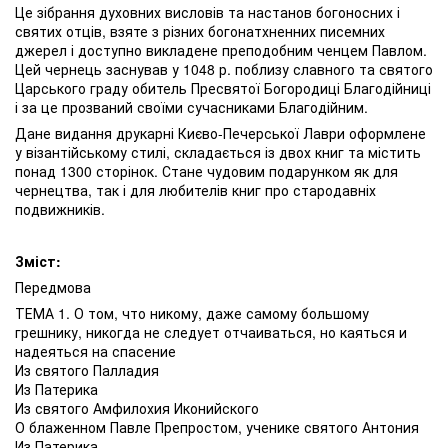
Це зібрання духовних висловів та настанов богоносних і
святих отців, взяте з різних богонатхненних писемних
джерел і доступно викладене преподобним ченцем Павлом.
Цей чернець заснував у 1048 р. поблизу славного та святого
Царського граду обитель Пресвятої Богородиці Благодійниці
і за це прозваний своїми сучасниками Благодійним.
Дане видання друкарні Києво-Печерської Лаври оформлене
у візантійському стилі, складається із двох книг та містить
понад 1300 сторінок. Стане чудовим подарунком як для
чернецтва, так і для любителів книг про стародавніх
подвижників.
Зміст:
Передмова
ТЕМА 1. О том, что никому, даже самому большому
грешнику, никогда не следует отчаиваться, но каяться и
надеяться на спасение
Из святого Палладия
Из Патерика
Из святого Амфилохия Иконийского
О блаженном Павле Препростом, ученике святого Антония
Из Патерика