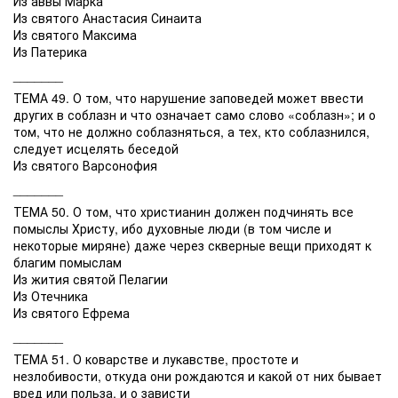
Из аввы Марка
Из святого Анастасия Синаита
Из святого Максима
Из Патерика
_______
ТЕМА 49. О том, что нарушение заповедей может ввести
других в соблазн и что означает само слово «соблазн»; и о
том, что не должно соблазняться, а тех, кто соблазнился,
следует исцелять беседой
Из святого Варсонофия
_______
ТЕМА 50. О том, что христианин должен подчинять все
помыслы Христу, ибо духовные люди (в том числе и
некоторые миряне) даже через скверные вещи приходят к
благим помыслам
Из жития святой Пелагии
Из Отечника
Из святого Ефрема
_______
ТЕМА 51. О коварстве и лукавстве, простоте и
незлобивости, откуда они рождаются и какой от них бывает
вред или польза, и о зависти