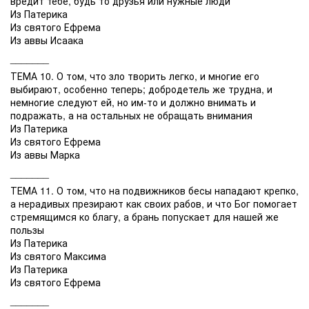
вредит тебе, будь то друзья или нужные люди
Из Патерика
Из святого Ефрема
Из аввы Исаака
_______
ТЕМА 10. О том, что зло творить легко, и многие его
выбирают, особенно теперь; добродетель же трудна, и
немногие следуют ей, но им-то и должно внимать и
подражать, а на остальных не обращать внимания
Из Патерика
Из святого Ефрема
Из аввы Марка
_______
ТЕМА 11. О том, что на подвижников бесы нападают крепко,
а нерадивых презирают как своих рабов, и что Бог помогает
стремящимся ко благу, а брань попускает для нашей же
пользы
Из Патерика
Из святого Максима
Из Патерика
Из святого Ефрема
_______