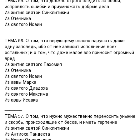
ТЕМА 55. О том, что должно строго следить за собой,
исправлять ошибки и приумножать добрые дела
Из жития святой Синклитикии
Из Отечника
Из святого Исаии
_______
ТЕМА 56. О том, что верующему опасно нарушать даже
одну заповедь, ибо от нее зависит исполнение всех
остальных; и о том, что даже малое зло приносит огромный
вред
Из жития святого Пахомия
Из Отечника
Из святого Исаии
Из аввы Марка
Из святого Диадоха
Из святого Максима
Из аввы Исаака
_______
ТЕМА 57. О том, что нужно мужественно переносить уныние
и скорбь, происходящие от бесов, и иметь терпение
Из жития святой Синклитикии
Из Антиоха Пандекта
Из Исаии Отшельника