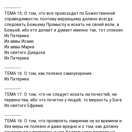
_______
ТЕМА 15. О том, что все происходит по Божественной
справедливости, поэтому верующему должно всегда
следовать Божьему Промыслу и искать не своей воли, а
Божьей, ибо кто делает и думает именно так, тот спокоен
Из Патерика
Из аввы Исаии
Из аввы Марка
Из святого Диадоха
Из Патерика
_______
ТЕМА 16. О том, как полезно самоукорение
Из Патерика
_______
ТЕМА 17. О том, что не следует искать ни почестей, ни
первенства, ибо что почетно у людей, то мерзость у Бога
Из святого Ефрема
_______
ТЕМА 18. О том, что проявлять смирение не ко времени и
без меры не полезно и даже вредно и о том, как должно
относиться к похвалам, и что бдительному похвала не