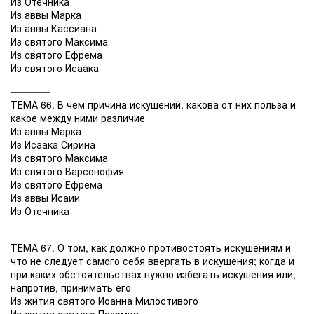
Из Отечника
Из аввы Марка
Из аввы Кассиана
Из святого Максима
Из святого Ефрема
Из святого Исаака
_______
ТЕМА 66. В чем причина искушений, какова от них польза и
какое между ними различие
Из аввы Марка
Из Исаака Сирина
Из святого Максима
Из святого Варсонофия
Из святого Ефрема
Из аввы Исаии
Из Отечника
_______
ТЕМА 67. О том, как должно противостоять искушениям и
что не следует самого себя ввергать в искушения; когда и
при каких обстоятельствах нужно избегать искушения или,
напротив, принимать его
Из жития святого Иоанна Милостивого
Из жития святого Пахомия