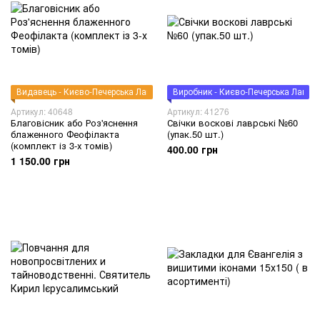
Видавець - Києво-Печерська Лавра
Виробник - Києво-Печерська Лавра
Артикул: 40648
Артикул: 41276
Благовісник або Роз'яснення
Свічки воскові лаврські №60
блаженного Феофілакта
(упак.50 шт.)
(комплект із 3-х томів)
400.00 грн
1 150.00 грн