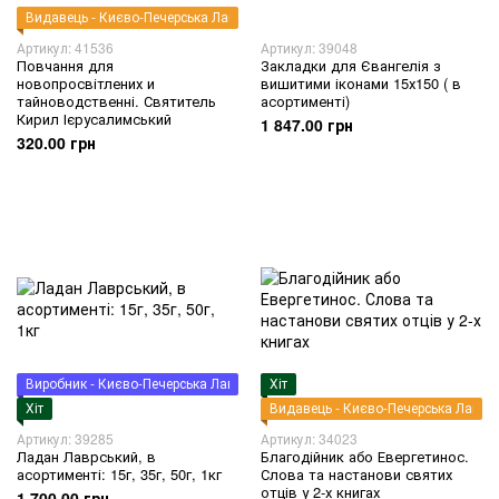
Видавець - Києво-Печерська Лавра
Артикул: 41536
Артикул: 39048
Повчання для
Закладки для Євангелія з
новопросвітлених и
вишитими іконами 15х150 ( в
тайноводственні. Святитель
асортименті)
Кирил Ієрусалимський
1 847.00 грн
320.00 грн
Виробник - Києво-Печерська Лавра
Хіт
Хіт
Видавець - Києво-Печерська Лавра
Артикул: 39285
Артикул: 34023
Ладан Лаврський, в
Благодійник або Евергетинос.
асортименті: 15г, 35г, 50г, 1кг
Слова та настанови святих
отців у 2-х книгах
1 700.00 грн