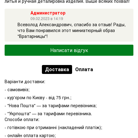
литья и ручная деталировка изделия. Выше всяких похвал!
Администратор
09.02.2023 в 14:19
Всеволод Александрович, спасибо за отзыв! Рады,
что Вам понравился этот миниатюрный образ
"Вратарницы"!
Написати відгук
Доставка
Оплата
Варіанти доставки:
- самовивіз;
- кур'єром по Києву - від 75 грн.;
- "Нова Пошта" — за тарифами перевізника;
- "Укрпошта" — за тарифами перевізника.
Способи оплати:
- готівкою при отриманні (накладений платіж);
- онлайн оплата картою;