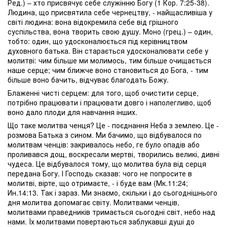
Ред.) – хто присвячує себе служінню Богу (1 Кор. 7:25-38).
Людина, що присвятила себе чернецтву, - найщасливіша у
світі людина: вона відокремила себе від грішного
суспільства, вона творить свою душу. Моно (грец.) – один,
тобто: один, що удосконалюється під керівництвом
духовного батька. Він старається удосконалювати себе у
молитві: чим більше ми молимось, тим більше очищається
наше серце; чим ближче воно становиться до Бога, - тим
більше воно бачить, відчуває благодать Божу.
Блаженні чисті серцем: для того, щоб очистити серце,
потрібно працювати і працювати довго і наполегливо, щоб
воно дало плоди для навчання інших.
Що таке молитва ченця? Це - поєднання Неба з землею. Це -
розмова Батька з сином. Ми бачимо, що відбувалося по
молитвам ченців: закривалось небо, ге було опадів або
проливався дощ, воскресали мертві, творились великі, дивні
чудеса. Це відбувалося тому, що молитва була від серця
передана Богу. І Господь сказав: чого не попросите в
молитві, вірте, що отримаєте, - і буде вам (Мк.11:24;
Ин.14:13. Так і зараз. Ми знаємо, скільки і до сьогоднішнього
дня молитва допомагає світу. Молитвами ченців,
молитвами праведників тримається сьогодні світ, небо над
нами. Їх молитвами повертаються заблукавші душі до