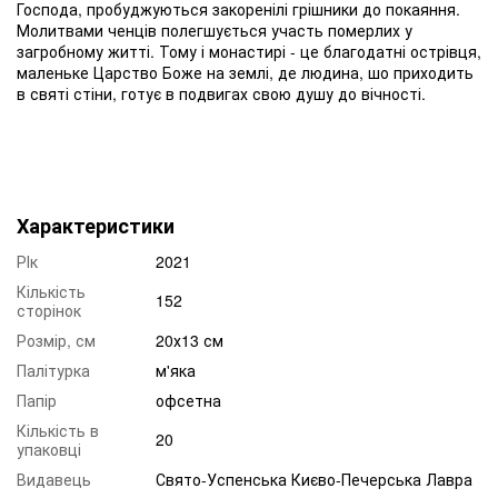
Господа, пробуджуються закоренілі грішники до покаяння.
Молитвами ченців полегшується участь померлих у
загробному житті. Тому і монастирі - це благодатні острівця,
маленьке Царство Боже на землі, де людина, шо приходить
в святі стіни, готує в подвигах свою душу до вічності.
Характеристики
РІк
2021
Кількість
152
сторінок
Розмір, см
20х13 см
Палітурка
м'яка
Папір
офсетна
Кількість в
20
упаковці
Видавець
Свято-Успенська Києво-Печерська Лавра