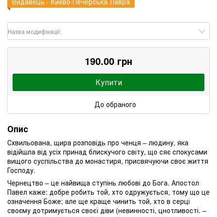
Видавець - Києво-Печерська Лавра
Назва модифікації:
190.00 грн
Купити
До обраного
Опис
Схвильована, щира розповідь про ченця – людину, яка
відійшла від усіх принад блискучого світу, що сяє спокусами
вищого суспільства до монастиря, присвячуючи своє життя
Господу.
Чернецтво – це найвища ступінь любові до Бога. Апостол
Павел каже: добре робить той, хто одружується, тому що це
означення Боже; але ще краще чинить той, хто в серці
своєму дотримується своєї діви (невинності, цнотливості. –