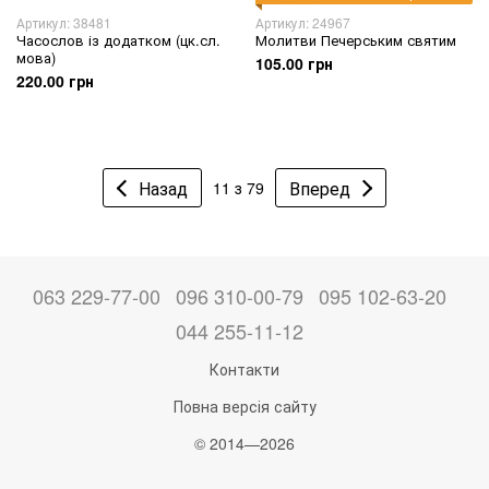
Артикул: 38481
Артикул: 24967
Часослов із додатком (цк.сл.
Молитви Печерським святим
мова)
105.00 грн
220.00 грн
Назад
Вперед
11 з 79
063 229-77-00
096 310-00-79
095 102-63-20
044 255-11-12
Контакти
Повна версія сайту
© 2014—2026