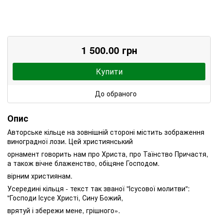
1 500.00 грн
Купити
До обраного
Опис
Авторське кільце на зовнішній стороні містить зображення
виноградної лози. Цей християнський
орнамент говорить нам про Христа, про Таїнство Причастя,
а також вічне блаженство, обіцяне Господом.
вірним християнам.
Усередині кільця - текст так званої "Ісусової молитви":
"Господи Ісусе Христі, Сину Божий,
врятуй і збережи мене, грішного».