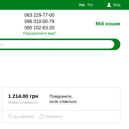
Укр
Рус
Вхід
063 229-77-00
096 310-00-79
Мій кошик
0
095 102-63-20
Передзвонити вам?
1 214.00 грн
Повідомити,
коли з'явиться
Немає в наявності
До обраного
Порівняти