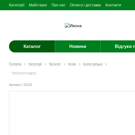
Категорії
Майстерні
Про нас
Оплата і доставка
Контакти
Каталог
Новини
Відгуки 
Головна
Категорії
Каталог
Ікони
Ікони грецькі
Написати відгук
Артикул: 31153