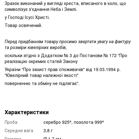
Зразок виконаний у вигляді хреста, вписаного в коло, що
символізує з'єднання Неба і Землі.
у Господі Ісусі Христі.
Товар освячений.
Перед придбанням товару просимо звертати увагу на фактуру
та розміри ювелірних виробів,
оскільки згідно з Додатком № 3 до Постанови № 172 "Про
реалізацію окремих статей Закону
України "Про захист прав споживачів" від 19.03.1994 р.
"Ювелірний товар належної якості"
поверненню та обміну не підлягає".
Характеристики
Проба
серебро 925⁰, позолота 999⁰
Середня вага
3,8 г
Розміри
Ø 1,7 см