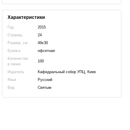
Характеристики
Год
2015
Страниц
24
Размер, см
49х30
Бумага
офсетная
Количество
100
в пачке
Издатель
Кафедральный собор УПЦ, Киев
Язык
Русский
Вид
Святым