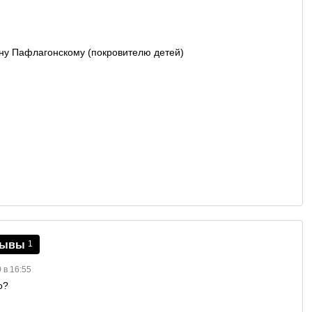
зывы
1
 в 16:55
о?