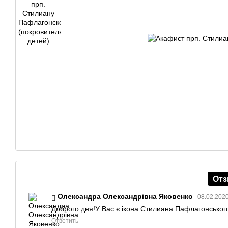
От
Олександра Олександрівна Яковенко
08.02.2020
Доброго дня!У Вас є ікона Стилиана Пафлагонськог
Ответить