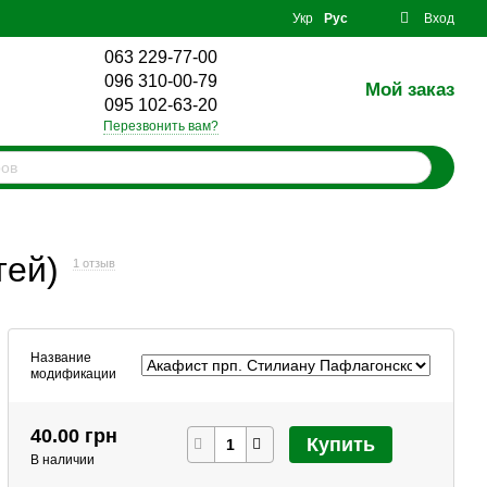
Укр
Рус
Вход
063 229-77-00
096 310-00-79
Мой заказ
0
095 102-63-20
Перезвонить вам?
тей)
1 отзыв
Название
модификации
40.00 грн
Купить
В наличии