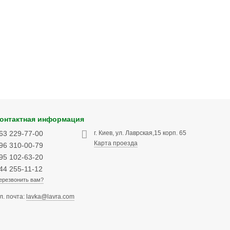
онтактная информация
63 229-77-00
г. Киев, ул. Лаврская,15 корп. 65
Карта проезда
96 310-00-79
95 102-63-20
44 255-11-12
ерезвонить вам?
л. почта:
lavka@lavra.com