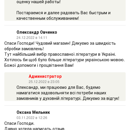
оценку нашей работы!
Постараемся и далее радовать Вас быстрым и
качественным обслуживанием!
Олександр Овченко
24.12.2022 в 14:11
Спаси Господи! Чудовий магазин! Дякуємо за швидкість
обробки замовлень!
Тут найбільший вибір православної літератури в Україні.
Хотілось би щоб було більше літератури українською мовою.
Божої допомоги і процвітання Вам!
Администратор
25.12.2022 в 23:05
Олександр, ми працюємо для Вас, будемо
намагатися задовольняти всі потреби наших
замовників у духовній літературі. Дякуємо за відгук!
Оксана Мельник
03.11.2022 в 12:26
Спаси Господи.
Давно хотела написать отзыв.