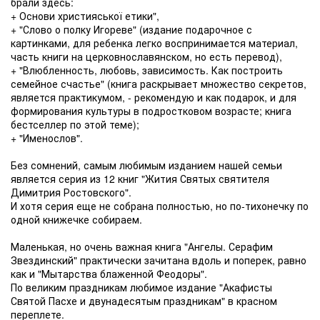
брали здесь:
+ Основи християської етики",
+ "Слово о полку Игореве" (издание подарочное с
картинками, для ребенка легко воспринимается материал,
часть книги на церковнославянском, но есть перевод),
+ "Влюбленность, любовь, зависимость. Как построить
семейное счастье" (книга раскрывает множество секретов,
является практикумом, - рекомендую и как подарок, и для
формирования культуры в подростковом возрасте; книга
бестселлер по этой теме);
+ "Именослов".
Без сомнений, самым любимым изданием нашей семьи
является серия из 12 книг "Жития Святых святителя
Димитрия Ростовского".
И хотя серия еще не собрана полностью, но по-тихонечку по
одной книжечке собираем.
Маленькая, но очень важная книга "Ангелы. Серафим
Звездинский" практически зачитана вдоль и поперек, равно
как и "Мытарства блаженной Феодоры".
По великим праздникам любимое издание "Акафисты
Святой Пасхе и двунадесятым праздникам" в красном
переплете.