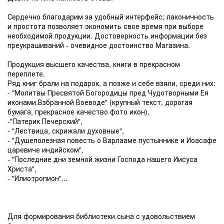
Сердечно благодарим за удобный интерфейс; лаконичность
и простота позволяет экономить свое время при выборе
необходимой продукции. Достоверность информации без
преукрашиваний - очевидное достоинство Магазина.
Продукция высшего качества, книги в прекрасном
переплете.
Ряд книг брали на подарок, а позже и себе взяли, среди них:
- "Молитвы Пресвятой Богородицы пред Чудотворными Ея
иконами.Взбранной Воеводе" (крупный текст, дорогая
бумага, прекрасное качество фото икон),
-"Патерик Печерский",
- "Лествица, скрижали духовные",
- "Душеполезная повесть о Варлааме пустыннике и Иоасафе
царевиче индийском",
- "Последние дни земной жизни Господа нашего Иисуса
Христа",
- "Илиотропион"...
Для формирования библиотеки сына с удовольствием