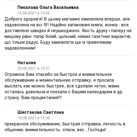
Пикалова Ольга Васильевна
15.09.2021 в 10:22
Доброго здоров'я! В цьому магазині замовляла вперше, але
задоволена на всі 💯! Надійно запаковані книги, іконка - все
доставлено швидко й неушкоджено. Якість друку і паперу на
вищому рівні: папір білий, щільний, ніяких газетних варіантів,
що тільки радує. Буду замовляти ще із превеликим
задоволенням!
Наталия
25.08.2021 в 15:27
Огромное Вам спасибо за быстрое и внимательное
обслуживание и моментальную отправку, я просила
выслать как можно быстрее, все сделали четко, мама
осталась довольна и поехала с Вашим календарем в др.
страну. Вам процветания!!!
Шестакова Светлана
19.08.2021 в 15:36
прекрасное обслуживание, быстрая отправка, легкость в
общении, внимательность. спаси, вас , Господи!