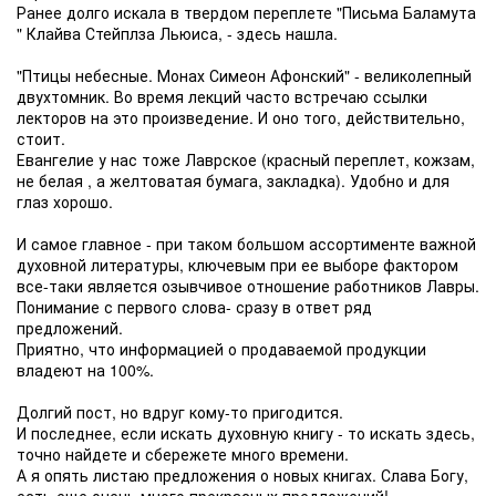
Ранее долго искала в твердом переплете "Письма Баламута
" Клайва Стейплза Льюиса, - здесь нашла.
"Птицы небесные. Монах Симеон Афонский" - великолепный
двухтомник. Во время лекций часто встречаю ссылки
лекторов на это произведение. И оно того, действительно,
стоит.
Евангелие у нас тоже Лаврское (красный переплет, кожзам,
не белая , а желтоватая бумага, закладка). Удобно и для
глаз хорошо.
И самое главное - при таком большом ассортименте важной
духовной литературы, ключевым при ее выборе фактором
все-таки является озывчивое отношение работников Лавры.
Понимание с первого слова- сразу в ответ ряд
предложений.
Приятно, что информацией о продаваемой продукции
владеют на 100%.
Долгий пост, но вдруг кому-то пригодится.
И последнее, если искать духовную книгу - то искать здесь,
точно найдете и сбережете много времени.
А я опять листаю предложения о новых книгах. Слава Богу,