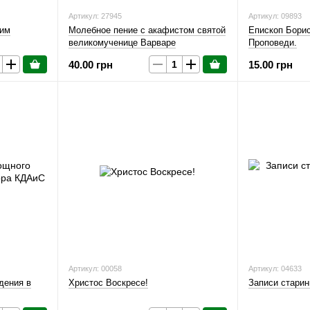
Артикул: 27945
Артикул: 09893
оим
Молебное пение с акафистом святой
Епископ Борис
великомученице Варваре
Проповеди.
40.00 грн
15.00 грн
Артикул: 00058
Артикул: 04633
дения в
Христос Воскресе!
Записи старин