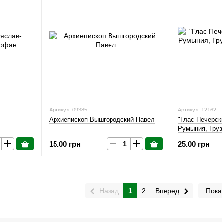
Артикул: 09385
Артикул: 12162
Архиепископ Вышгородский Павел
"Глас Печерск
Румыния, Груз
(2CD)
15.00 грн
25.00 грн
Назад
1
2
Вперед
Пока