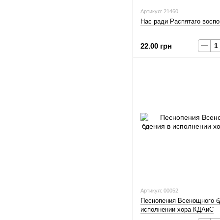
Артикул: 21460
Нас ради Распятаго восп
22.00 грн
Артикул: 00052
Песнопения Всенощного б
исполнении хора КДАиС