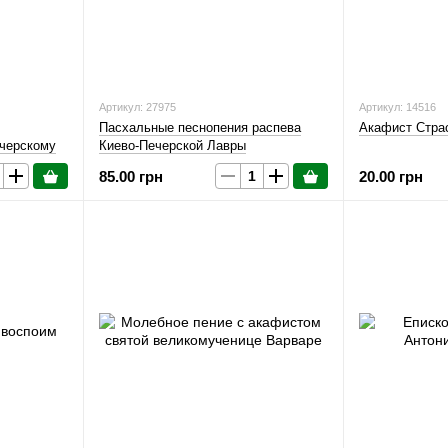
Артикул: 27975
Артикул: 14516
Пасхальные песнопения распева
Акафист Стра
черскому
Киево-Печерской Лавры
85.00 грн
20.00 грн