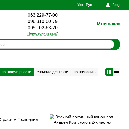
Укр
Рус
Вход
063 229-77-00
096 310-00-79
Мой заказ
0
095 102-63-20
Перезвонить вам?
по популярности
сначала дешевле
по названию