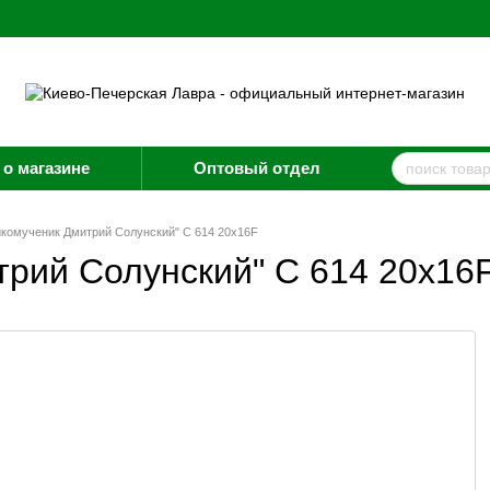
о магазине
Оптовый отдел
икомученик Дмитрий Солунский" C 614 20x16F
трий Солунский" C 614 20x16