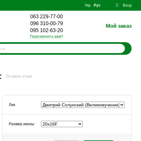
Укр
Рус
Вход
063 229-77-00
096 310-00-79
Мой заказ
0
095 102-63-20
Перезвонить вам?
F
Оставить отзыв
Лик
Размер иконы