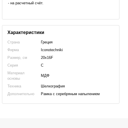
- на расчетный счёт.
Характеристики
Страна
Греция
Фирма
Iconotechniki
Размер, см
20x16F
Серия
C
Материал
МДФ
основы
Техника
Шелкография
Дополнительно
Рамка с серебряным напылением