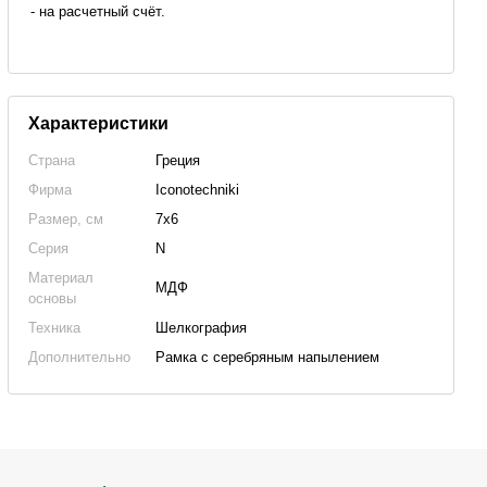
- на расчетный счёт.
Характеристики
Страна
Греция
Фирма
Iconotechniki
Размер, см
7x6
Серия
N
Материал
МДФ
основы
Техника
Шелкография
Дополнительно
Рамка с серебряным напылением