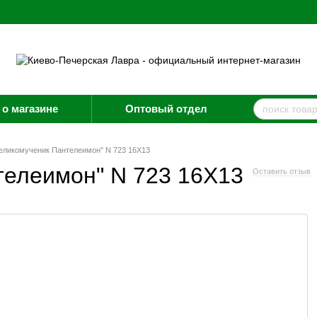
о магазине
Оптовый отдел
еликомученик Пантелеимон" N 723 16X13
телеимон" N 723 16X13
Оставить отзыв