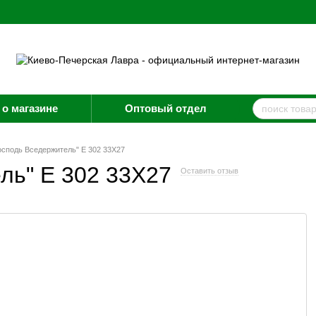
о магазине
Оптовый отдел
осподь Вседержитель" E 302 33X27
ль" E 302 33X27
Оставить отзыв