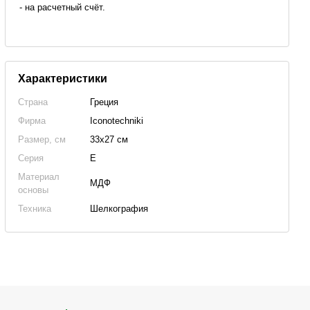
- на расчетный счёт.
Характеристики
Страна
Греция
Фирма
Iconotechniki
Размер, см
33x27 см
Серия
E
Материал
МДФ
основы
Техника
Шелкография