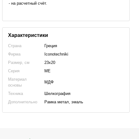
- на расчетный счёт.
Характеристики
Страна
Греция
Фирма
Iconotechniki
Размер, см
23х20
Серия
ME
Материал
МДФ
основы
Техника
Шелкография
Дополнительно
Рамка метал, эмаль