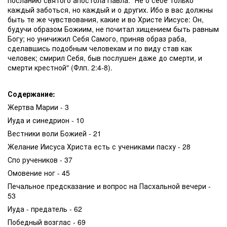
каждый заботься, но каждый и о других. Ибо в вас должны
быть те же чувствования, какие и во Христе Иисусе: Он,
будучи образом Божиим, не почитал хищением быть равным
Богу; но уничижил Себя Самого, приняв образ раба,
сделавшись подобным человекам и по виду став как
человек; смирил Себя, быв послушен даже до смерти, и
смерти крестной" (Флп. 2:4-8).
Содержание:
Жертва Марии - 3
Иуда и синедрион - 10
Вестники воли Божией - 21
Желание Иисуса Христа есть с учениками пасху - 28
Спо ручеников - 37
Омовение ног - 45
Печальное предсказание и вопрос на Пасхальной вечери -
53
Иуда - предатель - 62
Победный возглас - 69