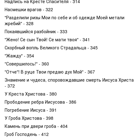
Надпись на Кресте Спасителя - 314
Насмешки врагов - 322
"Разделили ризы Мои по себе и об одежде Моей метали
жребий" - 328
Покаявшийся разбойник - 333
"Жено! Се сын Твой! Се мати твоя" - 341
Скорбный вопль Великого Страдальца - 345
"Жажду" - 354
"Совершилось!" - 360
"Отче"! В руце Твои предаю дух Мой" - 367
Знамение и чудеса, споровождавшие смерть Иисуса Христа
- 372
У Креста Христова - 380
Прободение ребра Иисусова - 386
Погребение Иисуса - 391
У Гроба Христова - 398
Камень при двери гроба - 404
Гроб Господень - 412