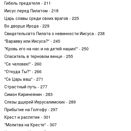
Гибель предателя - 211
Иисус перед Пилатом - 218
Царь славы среди своих врагов - 225
Во дворце Ирода - 229
Свидетельсвто Пилата о невинности Иисуса - 238
"Варавву или Иисуса?" - 245
"Кровь его на нас и на детей наших!" - 250
Спаситель в терновом венце - 255
"Се человек!" - 260
"Откуда Ты?" - 266
"Се Царь ваш" - 271
Страстный путь - 277
Симон Киринеянин - 283
Слезы дщерей Иерусалимских - 289
Прибытие на Голгофу - 297
Крест и распятие - 301
"Молитва на Кресте" - 307