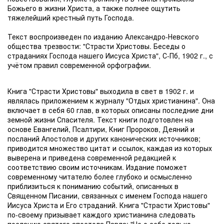
Божьего в жизни Христа, а также полнее ощутить
тяжелейший крестный путь Господа.
Текст воспроизведен по изданию Александро-Невского
общества трезвости: "Страсти Христовы. Беседы о
страданиях Господа нашего Иисуса Христа", С-Пб, 1902 г., с
учётом правил современной орфографии.
Книга "Страсти Христовы" выходила в свет в 1902 г. и
являлась приложением к журналу "Отдых христианина". Она
включает в себя 60 глав, в которых описаны последние дни
земной жизни Спасителя. Текст книги подготовлен на
основе Евангелий, Псалтири, Книг Пророков, Деяний и
посланий Апостолов и других канонических источников;
приводится множество цитат и ссылок, каждая из которых
выверена и приведена современной редакцией к
соответствию своим источникам. Издание поможет
современному читателю более глубоко и осмысленно
приблизиться к пониманию событий, описанных в
Священном Писании, связанных с именем Господа нашего
Иисуса Христа и Его страданий. Книга "Страсти Христовы"
по-своему призывает каждого христианина следовать
посланию святого апостола Павла: "Не о себе только