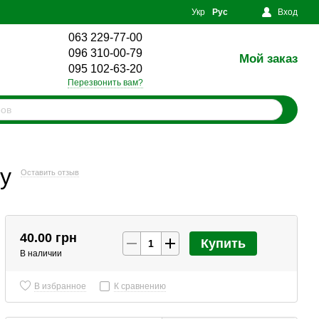
Укр
Рус
Вход
063 229-77-00
096 310-00-79
Мой заказ
0
095 102-63-20
Перезвонить вам?
у
Оставить отзыв
40.00 грн
Купить
В наличии
В избранное
К сравнению