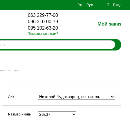
Укр
Рус
Вход
063 229-77-00
096 310-00-79
Мой заказ
0
095 102-63-20
Перезвонить вам?
тавить отзыв
Лик
Размер иконы