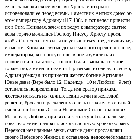
ее не скрывали своей веры во Христа и открыто
исповедовали ее перед всеми. Наместник Антиох донес об
этом императору Адриану (117-138), и тот велел привести
их в Рим. Понимая, зачем их ведут к императору, святые
девы горячо молились Господу Иисусу Христу, прося,
чтобы Он послал им силы не устрашиться предстоящих мук
и смерти. Когда же святые девы с матерью предстали перед
императором, все присутствовавшие изумились их
спокойствию: казалось, что они были званы на светлое
торжество, а не на истязания. Призывая по очереди сестер,
Адриан убеждал их принести жертву богине Артемиде.
Юные девы (Вере было 12, Надежде - 10 и Любови - 9 лет)
оставались непреклонны. Тогда император приказал
жестоко истязать их: святых девиц жгли на железной
решетке, бросали в раскаленную печь и в котел с кипящей
смолой, но Господь Своей Невидимой Силой хранил их.
Младшую, Любовь, привязали к колесу и били палками,
пока тело ее не превратилось в сплошную кровавую рану.
Перенося невиданные муки, святые девы прославляли
своего Небесного Жениха и оставались непоколебимыми в