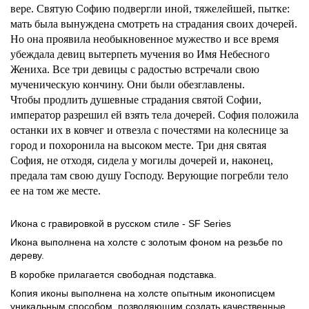
вере. Святую Софию подвергли иной, тяжелейшей, пытке:
мать была вынуждена смотреть на страдания своих дочерей.
Но она проявила необыкновенное мужество и все время
убеждала девиц вытерпеть мучения во Имя Небесного
Жениха. Все три девицы с радостью встречали свою
мученическую кончину. Они были обезглавлены.
Чтобы продлить душевные страдания святой Софии,
император разрешил ей взять тела дочерей. София положила
останки их в ковчег и отвезла с почестями на колеснице за
город и похоронила на высоком месте. Три дня святая
София, не отходя, сидела у могилы дочерей и, наконец,
предала там свою душу Господу. Верующие погребли тело
ее на том же месте.
Икона с гравировкой в русском стиле - SF Series
Икона выполнена на холсте с золотым фоном на резьбе по
дереву.
В коробке прилагается свободная подставка.
Копия иконы выполнена на холсте опытным иконописцем
уникальным способом, позволяющим создать качественные