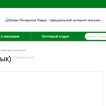
о магазине
Оптовый отдел
твоеї душі (укр/язык)
зык)
Оставить отзыв