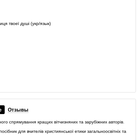
е
Отзывы
ного спрямування кращих вітчизняних та зарубіжних авторів.
осібник для вчителів християнської етики загальноосвітніх та