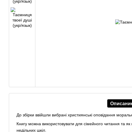
Описани
До збірки ввійшли вибрані християнські оповідання мораль
Книгу можна використовувати для сімейного читання та як п
недільних шкіл.