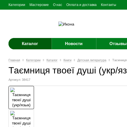
Категории
Мастерские
О нас
Оплата и доставка
Контакты
Каталог
Новости
Отзывы 
Главная
Категории
Каталог
Книги
Детская литература
Таємниця 
Таємниця твоеї душі (укр/я
Артикул: 38417