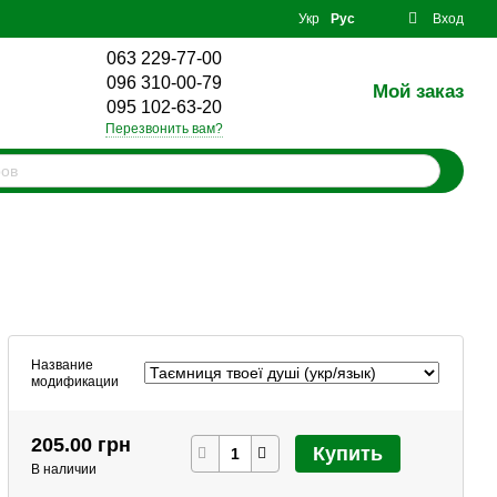
Укр
Рус
Вход
063 229-77-00
096 310-00-79
Мой заказ
0
095 102-63-20
Перезвонить вам?
Название
модификации
205.00 грн
Купить
В наличии