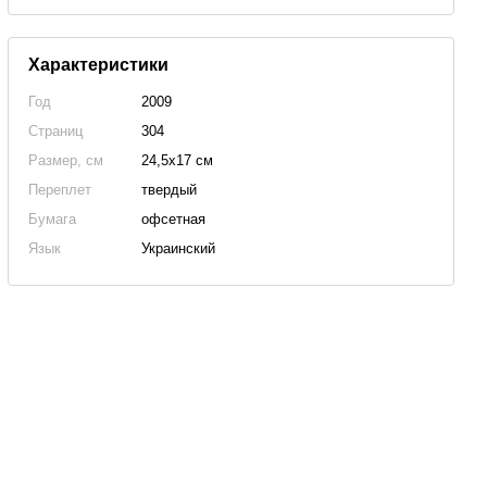
Характеристики
Год
2009
Страниц
304
Размер, см
24,5х17 см
Переплет
твердый
Бумага
офсетная
Язык
Украинский