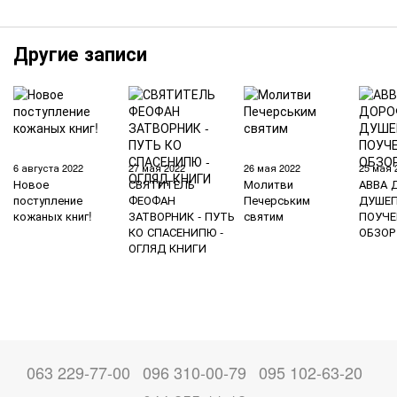
Другие записи
6 августа 2022
27 мая 2022
26 мая 2022
25 мая 
Новое
СВЯТИТЕЛЬ
Молитви
АВВА 
поступление
ФЕОФАН
Печерським
ДУШЕ
кожаных книг!
ЗАТВОРНИК - ПУТЬ
святим
ПОУЧЕ
КО СПАСЕНИПЮ -
ОБЗОР
ОГЛЯД КНИГИ
063 229-77-00
096 310-00-79
095 102-63-20